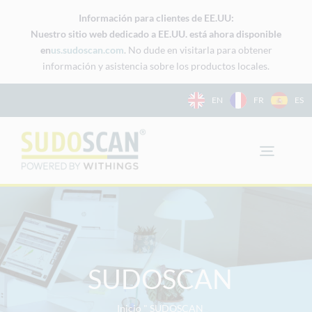
Ir
Información para clientes de EE.UU:
al
Nuestro sitio web dedicado a EE.UU. está ahora disponible
contenido
en
us.sudoscan.com
. No dude en visitarla para obtener
información y asistencia sobre los productos locales.
EN
FR
ES
SUDOSCAN
Inicio
"
SUDOSCAN