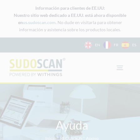
Ir
Información para clientes de EE.UU:
al
Nuestro sitio web dedicado a EE.UU. está ahora disponible
contenido
en
us.sudoscan.com
. No dude en visitarla para obtener
información y asistencia sobre los productos locales.
EN
FR
ES
Ayuda
Inicio
"
RECURSOS
"
Apoyo