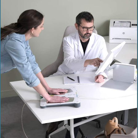
Sudoscan es un producto sanitario de clase IIa, fabricado
por Impeto Medical, indicado para la identificación
precoz y el seguimiento de las neuropatías autonómicas
periféricas.
Sólo para uso profesional, lea las instrucciones antes de usar.
Este producto sanitario es un producto sanitario regulado que
lleva, en virtud de esta normativa, el marcado CE
La revolución de la monitorización remota de
pacientes
Descubre Sudocloud
Conecte
,
recupere
y
gestione
los datos de los
pacientes sin problemas con nuestra