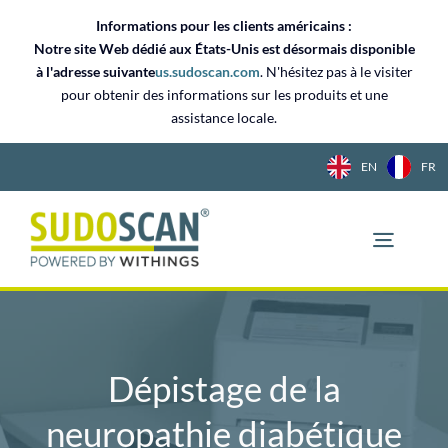
Skip
Informations pour les clients américains :
to
Notre site Web dédié aux États-Unis est désormais disponible
content
à l'adresse suivante
us.sudoscan.com
. N'hésitez pas à le visiter
pour obtenir des informations sur les produits et une
assistance locale.
EN
FR
Dépistage de la
neuropathie diabétique