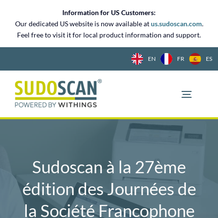
Skip
Information for US Customers:
to
Our dedicated US website is now available at
us.sudoscan.com
.
content
Feel free to visit it for local product information and support.
EN
FR
ES
Sudoscan à la 27ème
édition des Journées de
la Société Francophone